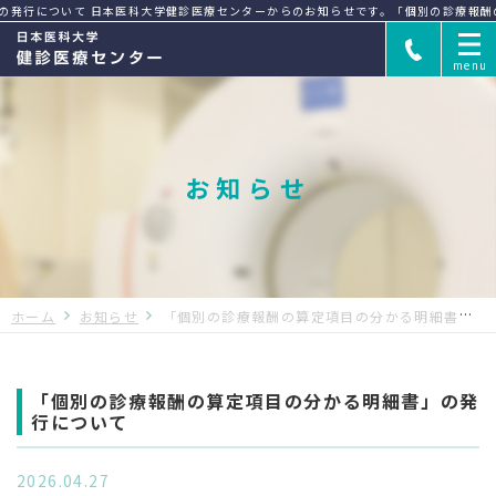
の発行について 日本医科大学健診医療センターからのお知らせです。
「個別の診療報酬
お知らせ
PET検査とは
PET検査の仕組み
ホーム
お知らせ
「個別の診療報酬の算定項目の分かる明細書」の発行について
「個別の診療報酬の算定項目の分かる明細書」の発
行について
PET検査の流れ
PET検査のよくある質問
2026.04.27