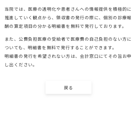
当院では、
医療の透明化や患者さんへの情報提供を積極的に
推進していく観点
から、領収書の発行の際に、
個別の診療報
酬の算定項目の分かる明細書を無料で発行しておりま
す。
検査コース
オプション検査
また、
公費負担医療の受給者で医療費の自己負担のない方に
ついても、
明細書を無料で発行することができます。
明細書の発行を希望されない方は、
会計窓口にてその旨お申
し出ください。
半日人間ドック＋PET
戻る