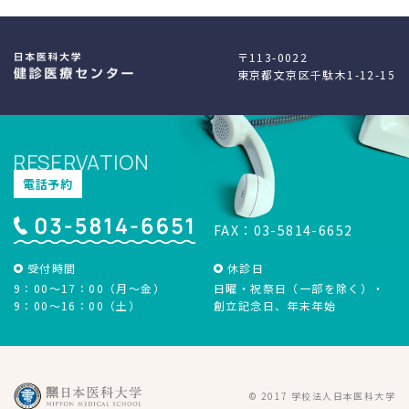
医療関係のみなさまへ
臨床診断について
〒113-0022
東京都文京区千駄木1-12-15
治験・臨床研究について
検査お申し込み
RESERVATION
電話予約
FAX：03-5814-6652
受付時間
休診日
9：00～17：00（月～金）
日曜・祝祭日（一部を除く）・
9：00～16：00（土）
創立記念日、年末年始
アミロイドPET検査
外国人のみなさまへ
© 2017 学校法人日本医科大学