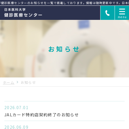
健診医療センターのお知らせを一覧で掲載しております。情報は随時更新中です。
日本
お知らせ
PET検査とは
PET検査の仕組み
ホーム
お知らせ
2026.07.01
PET検査の流れ
PET検査のよくある質問
JALカード特約店契約終了のお知らせ
2026.06.09