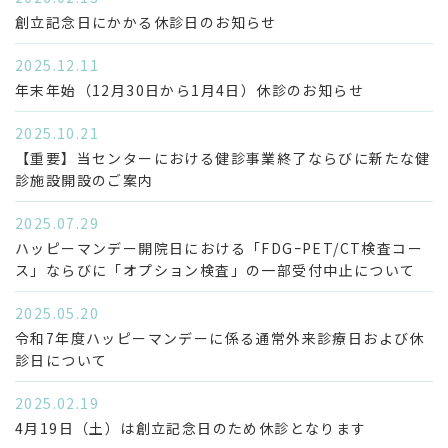
医療関係のみなさまへ
臨床診断について
創立記念日にかかる休診日のお知らせ
2025.12.11
年末年始（12月30日から1月4日）休診のお知らせ
2025.10.21
治験・臨床研究について
検査お申し込み
【重要】当センターにおける健診事業終了ならびに新たな健
診施設開設のご案内
2025.07.29
ハッピーマンデー開院日における「FDGｰPET/CT検査コー
ス」ならびに「オプション検査」の一部受付中止について
2025.05.20
令和7年度ハッピーマンデーに係る通常外来診療日および休
アミロイドPET検査
外国人のみなさまへ
診日について
2025.02.19
4月19日（土）は創立記念日のため休診となります