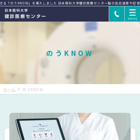
のうKNOW』を導入しました 日本医科大学健診医療センター
脳の反応速度や記憶力を
のうKNOW
PET検査とは
PET検査の仕組み
ホーム
のうKNOW
PET検査の流れ
PET検査のよくある質問