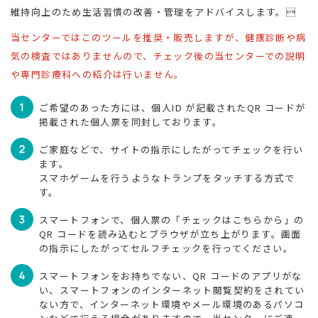
医療関係のみなさまへ
臨床診断について
維持向上のため生活習慣の改善・管理をアドバイスします。
当センターではこのツールを推奨・販売しますが、健康診断や病
気の検査ではありませんので、チェック後の当センターでの説明
や専門診療科への紹介は行いません。
治験・臨床研究について
検査お申し込み
ご希望のあった方には、個人ID が記載されたQR コードが
掲載された個人票を同封しております。
ご家庭などで、サイトの指示にしたがってチェックを行い
ます。
スマホゲームを行うようなトランプをタッチする方式で
す。
スマートフォンで、個人票の「チェックはこちらから」の
QR コードを読み込むとブラウザが立ち上がります。画面
アミロイドPET検査
外国人のみなさまへ
の指示にしたがってセルフチェックを行ってください。
スマートフォンをお持ちでない、QR コードのアプリがな
い、スマートフォンのインターネット閲覧契約をされてい
ない方で、インターネット環境やメール環境のあるパソコ